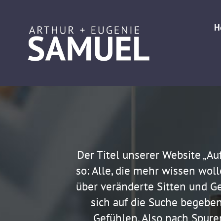
Zum
Inhalt
H
springen
Der Titel unserer Website „Au
so: Alle, die mehr wissen woll
über veränderte Sitten und G
sich auf die Suche begebe
Gefühlen. Also nach Spure